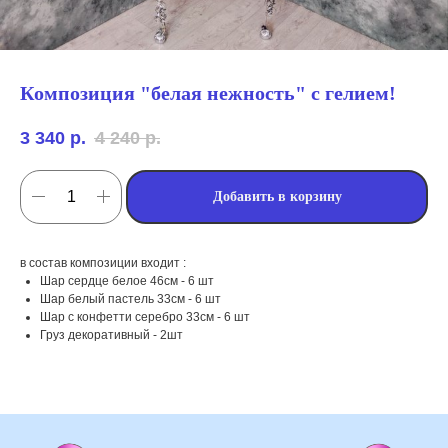
Композиция "белая нежность" с гелием!
3 340
р.
4 240
р.
Добавить в корзину
в состав композиции входит :
мы занимаемся
Шар сердце белое 46см - 6 шт
Шар белый пастель 33см - 6 шт
оформлением:
Шар с конфетти серебро 33см - 6 шт
Груз декоративный - 2шт
мероприятий (от детских до
свадебных торжеств)
школ, детских садов, салонов
красоты, фитнес-клубов и т.д