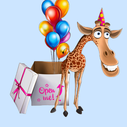
составление различных фонтанов
оформление фотозон
арки и пены
фигуры любой сложности
у вас есть фото шаров, и
вы хотите так же?
Присылайте картинку, и мы с
удовольствием соберем
похожую композицию!
ВЫСЛАТЬ ФОТО