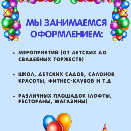
что мы умеем делать из
воздушных шаров:
составление различных
фонтанов