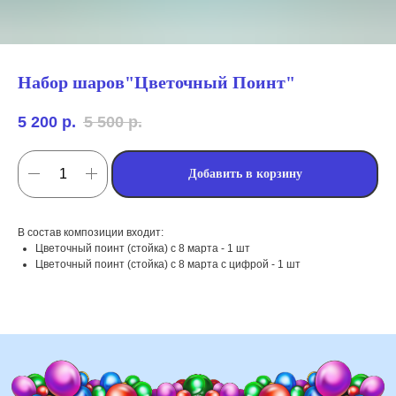
Набор шаров"Цветочный Поинт"
5 200
р.
5 500
р.
Добавить в корзину
мы занимаемся
В состав композиции входит:
оформлением:
Цветочный поинт (стойка) с 8 марта - 1 шт
Цветочный поинт (стойка) с 8 марта с цифрой - 1 шт
мероприятий (от детских до
свадебных торжеств)
школ, детских садов, салонов
красоты, фитнес-клубов и т.д
различных площадок (лофты,