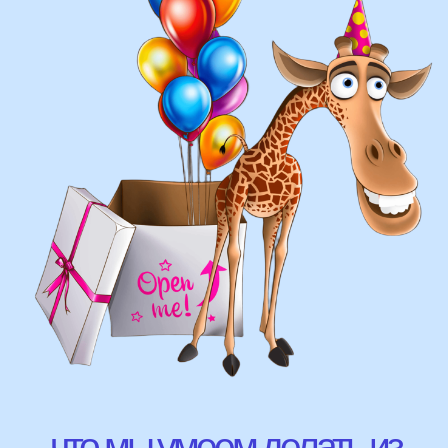
составление различных фонтанов
оформление фотозон
арки и пены
фигуры любой сложности
у вас есть фото шаров, и
вы хотите так же?
Присылайте картинку, и мы с
удовольствием соберем
похожую композицию!
ВЫСЛАТЬ ФОТО