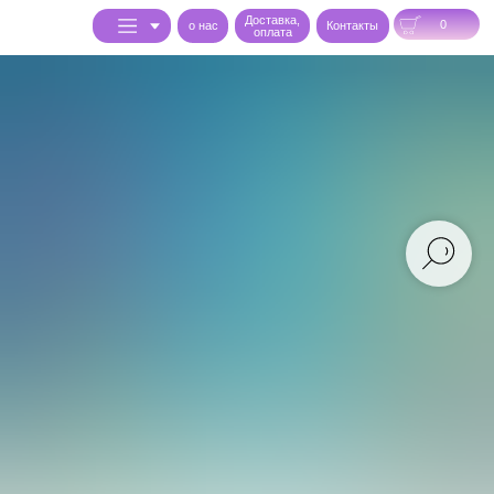
Доставка,
0
o нас
Контакты
оплата