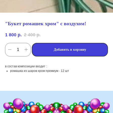
"Букет ромашек хром" с воздухом!
1 800
р.
2 400
р.
Добавить в корзину
мы занимаемся
в состав композиции входит :
оформлением:
ромашка из шаров хром премиум - 12 шт
мероприятий (от детских до
свадебных торжеств)
школ, детских садов, салонов
красоты, фитнес-клубов и т.д
различных площадок (лофты,
рестораны, магазины)