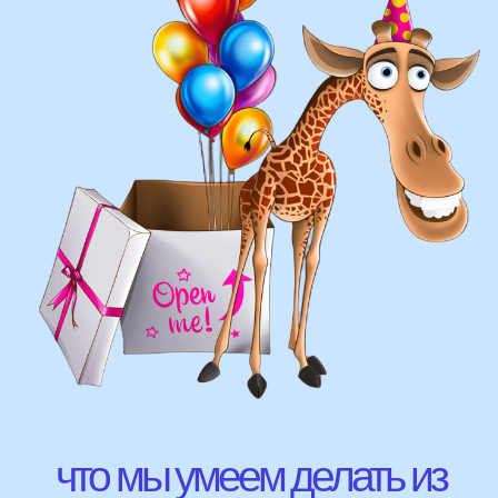
оформление фотозон
арки и пены
фигуры любой сложности
у вас есть фото шаров, и
вы хотите так же?
Присылайте картинку, и мы с
удовольствием соберем
похожую композицию!
ВЫСЛАТЬ ФОТО