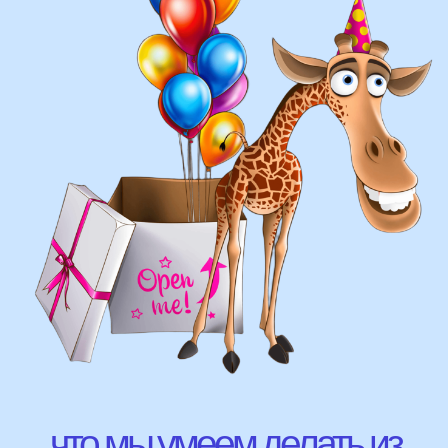
составление различных фонтанов
оформление фотозон
арки и пены
фигуры любой сложности
у вас есть фото шаров, и
вы хотите так же?
Присылайте картинку, и мы с
удовольствием соберем
похожую композицию!
ВЫСЛАТЬ ФОТО