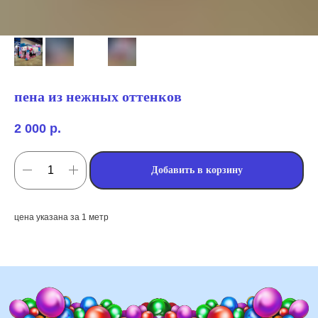
пена из нежных оттенков
2 000
р.
Добавить в корзину
мы занимаемся
оформлением:
цена указана за 1 метр
мероприятий (от детских до
свадебных торжеств)
школ, детских садов, салонов
красоты, фитнес-клубов и т.д
различных площадок (лофты,