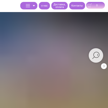
Доставка,
0
o нас
Контакты
оплата