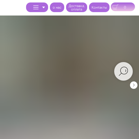
Доставка,
0
o нас
Контакты
оплата