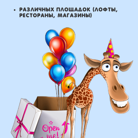
что мы умеем делать из
воздушных шаров:
составление различных
фонтанов
оформление фотозон
арки и пены
фигуры любой сложности
у вас есть фото шаров,
и вы хотите так же?
Присылайте картинку, и мы с
удовольствием соберем
похожую композицию!