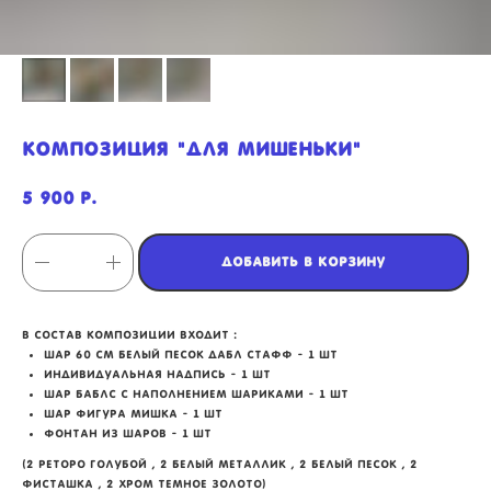
композиция "для Мишеньки"
5 900
р.
Добавить в корзину
в состав композиции входит :
шар 60 см белый песок дабл стафф - 1 шт
индивидуальная надпись - 1 шт
мы занимаемся
шар баблс с наполнением шариками - 1 шт
оформлением:
шар фигура мишка - 1 шт
фонтан из шаров - 1 шт
(2 реторо голубой , 2 белый металлик , 2 белый песок , 2
мероприятий (от детских до
фисташка , 2 хром темное золото)
свадебных торжеств)