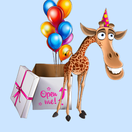
составление различных фонтанов
оформление фотозон
арки и пены
фигуры любой сложности
у вас есть фото шаров, и
вы хотите так же?
Присылайте картинку, и мы с
удовольствием соберем
похожую композицию!
ВЫСЛАТЬ ФОТО