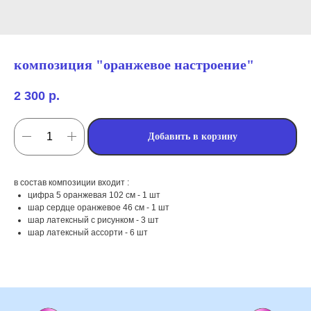
композиция "оранжевое настроение"
2 300
р.
Добавить в корзину
в состав композиции входит :
мы занимаемся
цифра 5 оранжевая 102 см - 1 шт
шар сердце оранжевое 46 см - 1 шт
оформлением:
шар латексный с рисунком - 3 шт
шар латексный ассорти - 6 шт
мероприятий (от детских до
свадебных торжеств)
школ, детских садов, салонов
красоты, фитнес-клубов и т.д