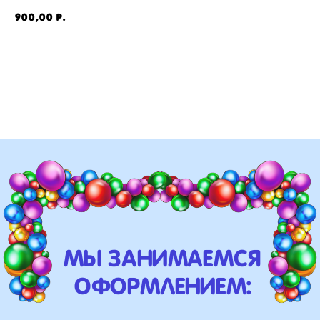
900,00
р.
Добавить в корзину
мы занимаемся
оформлением:
мероприятий (от детских до
свадебных торжеств)
школ, детских садов, салонов
красоты, фитнес-клубов и т.д
различных площадок (лофты,
рестораны, магазины)