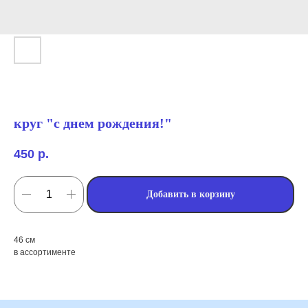
круг "с днем рождения!"
450
р.
Добавить в корзину
мы занимаемся
оформлением:
46 см
в ассортименте
мероприятий (от детских до
свадебных торжеств)
школ, детских садов, салонов
красоты, фитнес-клубов и т.д