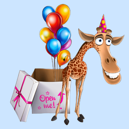
воздушных шаров:
составление различных фонтанов
оформление фотозон
арки и пены
фигуры любой сложности
у вас есть фото шаров, и
вы хотите так же?
Присылайте картинку, и мы с
удовольствием соберем
похожую композицию!
ВЫСЛАТЬ ФОТО