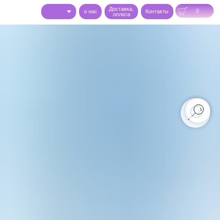
Доставка,
0
o нас
Контакты
оплата