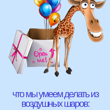
арки и пены
фигуры любой сложности
у вас есть фото шаров, и
вы хотите так же?
Присылайте картинку, и мы с
удовольствием соберем
похожую композицию!
ВЫСЛАТЬ ФОТО
НАШИ ГЛАВНЫЕ