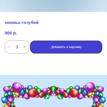
мишка голубой
900
р.
Добавить в корзину
мы занимаемся
оформлением:
мероприятий (от детских до
свадебных торжеств)
школ, детских садов, салонов
красоты, фитнес-клубов и т.д
различных площадок (лофты,
рестораны, магазины)