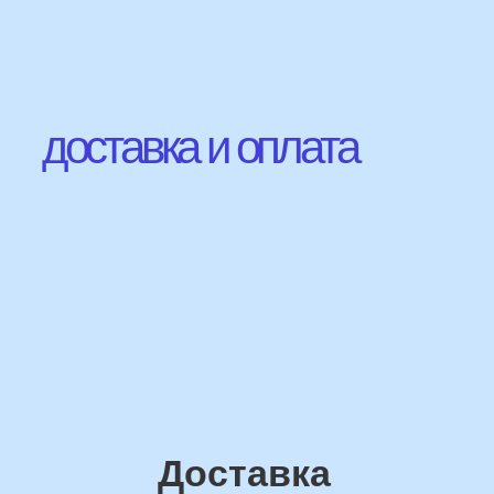
Наши Контакты
сделаем индивидуальную
композиции именно для вас
Подберем лучшие
варианты композиций и
сделаем всё по вашим
желаниям
Имя