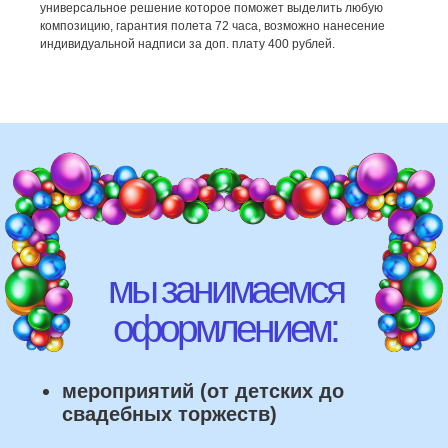
универсальное решение которое поможет выделить любую
мероприятий (от детских до
композицию, гарантия полета 72 часа, возможно нанесение
свадебных торжеств)
индивидуальной надписи за доп. плату 400 рублей.
школ, детских садов, салонов
красоты, фитнес-клубов и т.д
различных площадок (лофты,
рестораны, магазины)