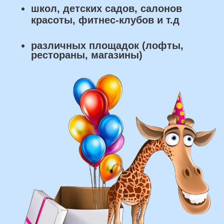
что мы умеем делать из
воздушных шаров:
составление различных фонтанов
оформление фотозон
арки и пены
фигуры любой сложности
у вас есть фото шаров, и
вы хотите так же?
Присылайте картинку, и мы с
удовольствием соберем
похожую композицию!