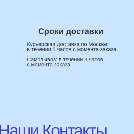
ши Контакты
Имя
ную
я вас
+7