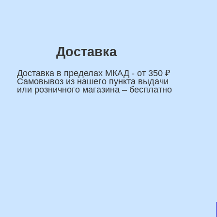
На
сделаем индивидуаль
композиции именно дл
Подберем лучшие
варианты композиций и