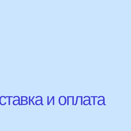
авка и оплата
Сроки доставки
Курьерская доставка по Москве:
в течении 5 часов с момента заказа.
Самовывоз: в течении 3 часов
с момента заказа.