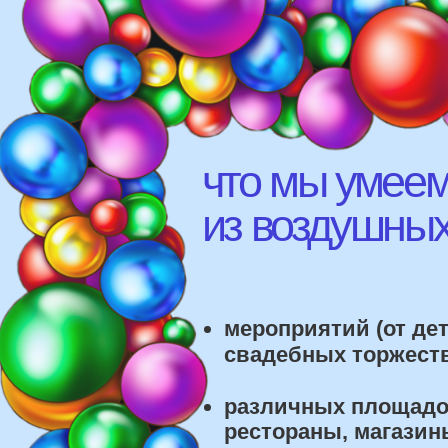
что мы умеем д
из воздушных ш
мероприятий (от детских
свадебных торжеств)
различных площадок (л
рестораны, магазины)
школ, детских садов, са
красоты, фитнес-клубов и