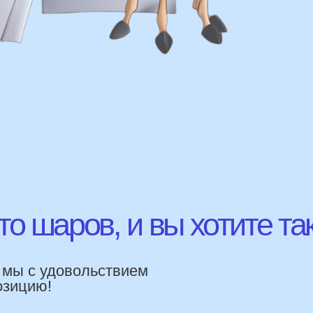
шаров, и вы хотите так же?
с удовольствием
ВЫСЛ
ю!
ЛАВНЫЕ
УЩЕСТВА
ямую, без посредника