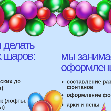
елать
аров:
мы занимаемся
оформлением:
 до
составление различных
фонтанов
оформление фотозон
офты,
арки и пены
фигуры любой сложност
лонов
 т.д