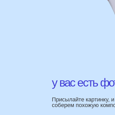
у вас есть фото 
Присылайте картинку, и мы 
соберем похожую композици
НАШИ Г
ПРЕИМ
Работаем напр