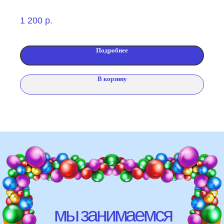
свадебных торжеств)
1 200
р.
школ, детских садов, салонов
красоты, фитнес-клубов и т.д
Подробнее
различных площадок (лофты,
рестораны, магазины)
В корзину