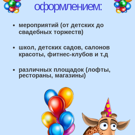
что мы умеем делать из
воздушных шаров:
составление различных фонтанов
оформление фотозон
арки и пены
фигуры любой сложности
у вас есть фото шаров, и
вы хотите так же?
Присылайте картинку, и мы с
удовольствием соберем
похожую композицию!