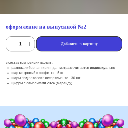
оформление на выпускной №2
Добавить в корзину
в состав композиции входит :
разнокалиберная гирлянда - метраж считается индивидуально
мы занимаемся
шар метровый с конфетти - 5 шт
шары под потолок в ассортименте - 30 шт
оформлением:
цифры с лампочками 2024 (в аренду)
мероприятий (от детских до
свадебных торжеств)
школ, детских садов, салонов
красоты, фитнес-клубов и т.д
различных площадок (лофты,
рестораны, магазины)