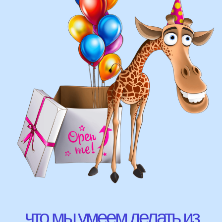
составление различных фонтанов
оформление фотозон
арки и пены
фигуры любой сложности
у вас есть фото шаров, и
вы хотите так же?
Присылайте картинку, и мы с
удовольствием соберем
похожую композицию!
ВЫСЛАТЬ ФОТО