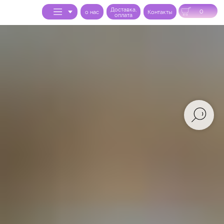
Доставка,
0
o нас
Контакты
оплата