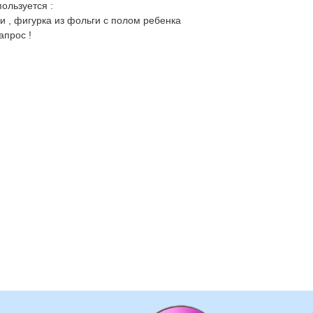
ользуется :
ки , фигурка из фольги с полом ребенка
апрос !