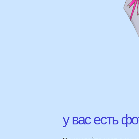
у вас есть фото 
Присылайте картинку, и мы 
соберем похожую композици
НАШИ Г