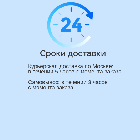
ши Контакты
Имя
ную
я вас