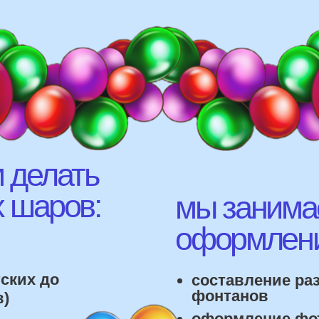
елать
аров:
мы занимаемся
оформлением:
 до
составление различных
фонтанов
оформление фотозон
офты,
арки и пены
фигуры любой сложност
лонов
 т.д