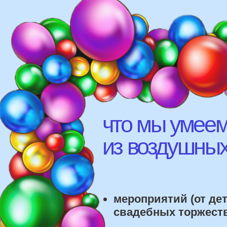
что мы умеем д
из воздушных ш
мероприятий (от детских
свадебных торжеств)
различных площадок (л
рестораны, магазины)
школ, детских садов, са
красоты, фитнес-клубов и