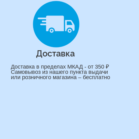
На
сделаем индивидуаль
композиции именно дл
Подберем лучшие