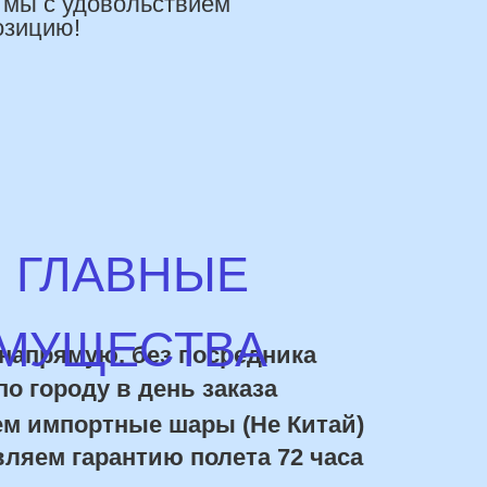
УЩЕСТВА
ямую, без посредника
роду в день заказа
портные шары (Не Китай)
 гарантию полета 72 часа
ки постоянным покупателям
10% ниже рынка