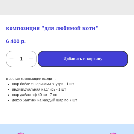
композиция "для любимой коти"
6 400
р.
Добавить в корзину
в состав композиции входит :
мы занимаемся
шар баблс с шариками внутри - 1 шт
индивидуальная надпись - 1 шт
оформлением:
шар даблстаф 40 см - 7 шт
декор бантики на каждый шар по 7 шт
мероприятий (от детских до
свадебных торжеств)
школ, детских садов, салонов
красоты, фитнес-клубов и т.д