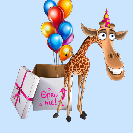
составление различных фонтанов
оформление фотозон
арки и пены
фигуры любой сложности
у вас есть фото шаров, и
вы хотите так же?
Присылайте картинку, и мы с
удовольствием соберем
похожую композицию!
ВЫСЛАТЬ ФОТО