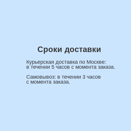
ши Контакты
Имя
ную
я вас