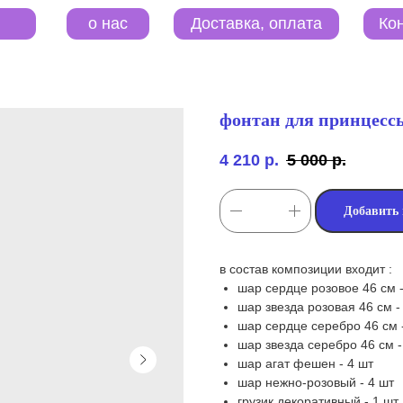
o нас
Контакты
Доставка, оплата
фонтан для принцесс
4 210
р.
5 000
р.
Добавить 
в состав композиции входит :
шар сердце розовое 46 см -
шар звезда розовая 46 см -
шар сердце серебро 46 см 
шар звезда серебро 46 см -
шар агат фешен - 4 шт
шар нежно-розовый - 4 шт
грузик декоративный - 1 шт