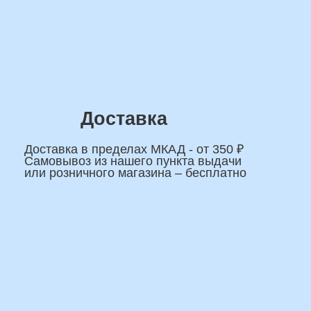
На
сделаем индивидуаль
композиции именно дл
Подберем лучшие