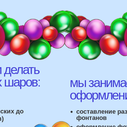
елать
аров:
мы занимаемся
оформлением:
 до
составление различных
фонтанов
оформление фотозон
офты,
арки и пены
фигуры любой сложност
лонов
 т.д