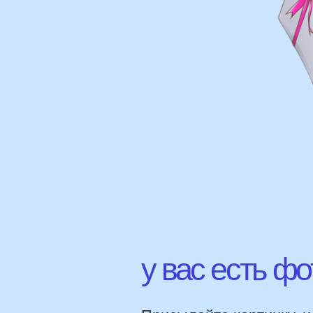
у вас есть фото 
Присылайте картинку, и мы 
соберем похожую композици
НАШИ Г