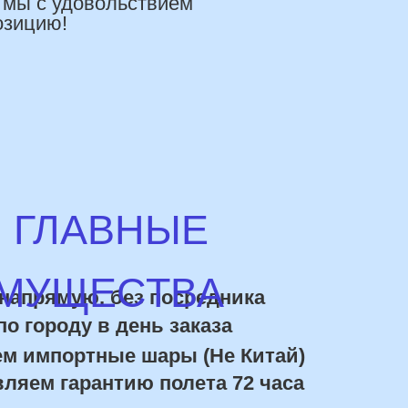
УЩЕСТВА
ямую, без посредника
роду в день заказа
портные шары (Не Китай)
 гарантию полета 72 часа
ки постоянным покупателям
10% ниже рынка