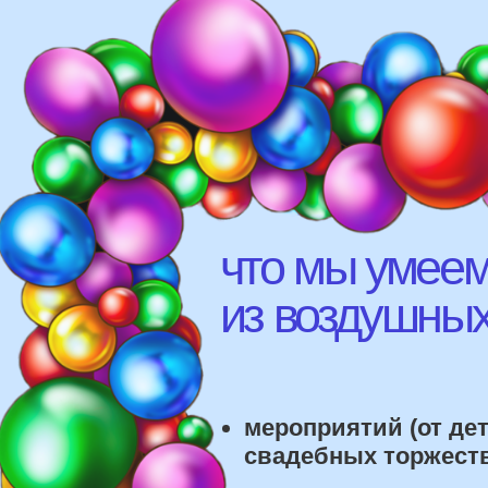
что мы умеем д
из воздушных ш
мероприятий (от детских
свадебных торжеств)
различных площадок (л
рестораны, магазины)
школ, детских садов, са
красоты, фитнес-клубов и