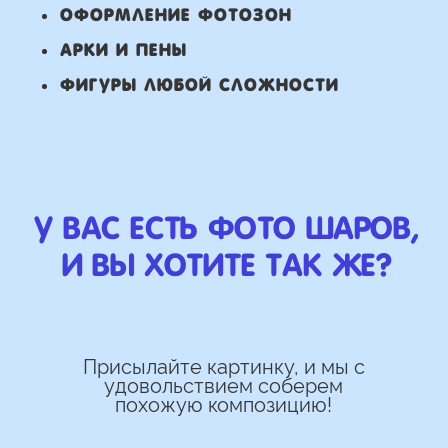
Работаем напрямую, без
посредника
Доставка по городу в день заказа
Используем импортные шары
(Не Китай)
Предоставляем гарантию полета
72 часа