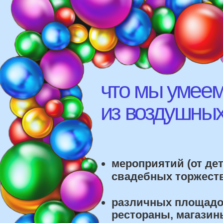
что мы умеем д
из воздушных ш
мероприятий (от детских
свадебных торжеств)
различных площадок (л
рестораны, магазины)
школ, детских садов, са
красоты, фитнес-клубов и