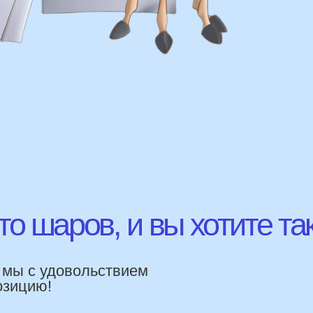
шаров, и вы хотите так же?
с удовольствием
ВЫСЛ
ю!
ЛАВНЫЕ
УЩЕСТВА
ямую, без посредника