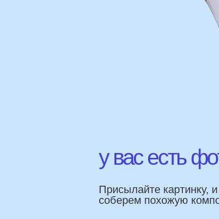
у вас есть фото 
Присылайте картинку, и мы 
соберем похожую композици
НАШИ Г
ПРЕИМ
Работаем напр