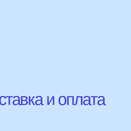
авка и оплата
Сроки доставки
Курьерская доставка по Москве:
в течении 5 часов с момента заказа.
Самовывоз: в течении 3 часов
с момента заказа.