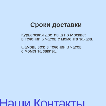
ши Контакты
Имя
ную
я вас
+7