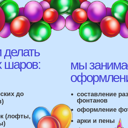
елать
аров:
мы занимаемся
оформлением:
 до
составление различных
фонтанов
оформление фотозон
офты,
арки и пены
фигуры любой сложност
лонов
 т.д