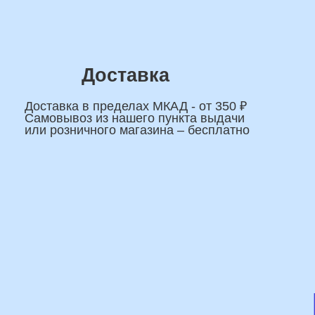
На
сделаем индивидуаль
композиции именно дл
Подберем лучшие варианты композиций
и сделаем всё по вашим желаниям