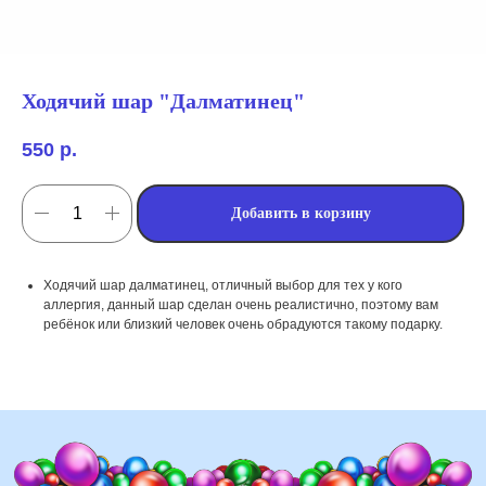
Ходячий шар "Далматинец"
550
р.
Добавить в корзину
мы занимаемся
Ходячий шар далматинец, отличный выбор для тех у кого
оформлением:
аллергия, данный шар сделан очень реалистично, поэтому вам
ребёнок или близкий человек очень обрадуются такому подарку.
мероприятий (от детских до
свадебных торжеств)
школ, детских садов, салонов
красоты, фитнес-клубов и т.д
различных площадок (лофты,