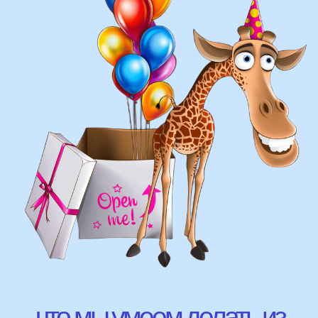
составление различных фонтанов
оформление фотозон
арки и пены
фигуры любой сложности
у вас есть фото шаров, и
вы хотите так же?
Присылайте картинку, и мы с
удовольствием соберем
похожую композицию!
ВЫСЛАТЬ ФОТО