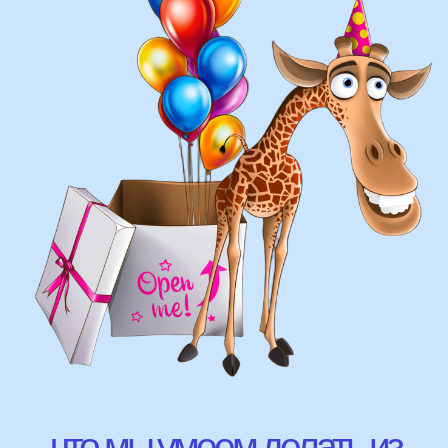
составление различных фонтанов
оформление фотозон
арки и пены
фигуры любой сложности
у вас есть фото шаров, и
вы хотите так же?
Присылайте картинку, и мы с
удовольствием соберем
похожую композицию!
ВЫСЛАТЬ ФОТО