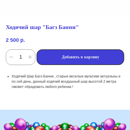
Ходячий шар "Багз Банни"
2 500
р.
Добавить в корзину
мы занимаемся
Ходячий Шар Багз-Банни , старые веселые мультики актуальны и
оформлением:
по сей день, данный ходячий воздушный шар высотой 2 метра
сможет обрадовать любого ребенка !
мероприятий (от детских до
свадебных торжеств)
школ, детских садов, салонов
красоты, фитнес-клубов и т.д
различных площадок (лофты,