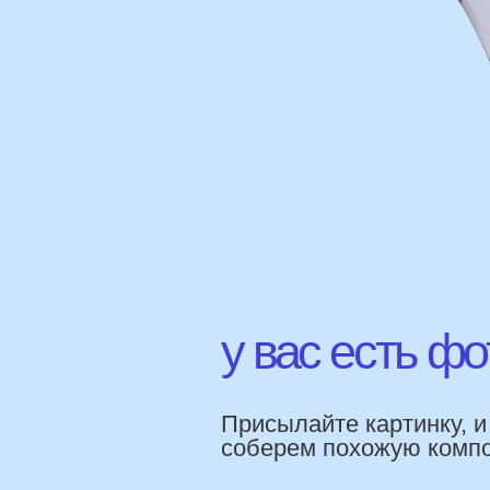
у вас есть фото 
Присылайте картинку, и мы 
соберем похожую композици
НАШИ Г
ПРЕИМ
Работаем напр