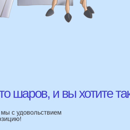
шаров, и вы хотите так же?
с удовольствием
ВЫСЛ
ю!
ЛАВНЫЕ
УЩЕСТВА
ямую, без посредника