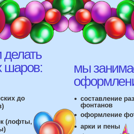
елать
аров:
мы занимаемся
оформлением:
 до
составление различных
фонтанов
оформление фотозон
офты,
арки и пены
фигуры любой сложност
лонов
 т.д