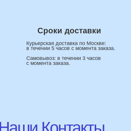
ши Контакты
Имя
ную
я вас
+7