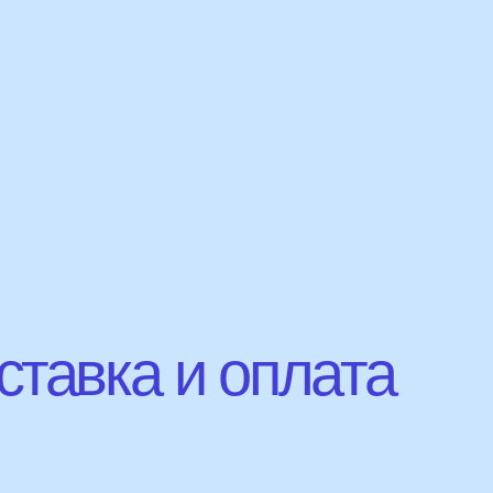
авка и оплата
Сроки доставки
Курьерская доставка по Москве:
в течении 5 часов с момента заказа.
Самовывоз: в течении 3 часов
с момента заказа.