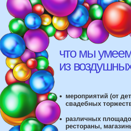
что мы умеем д
из воздушных ш
мероприятий (от детских
свадебных торжеств)
различных площадок (л
рестораны, магазины)
школ, детских садов, са
красоты, фитнес-клубов и