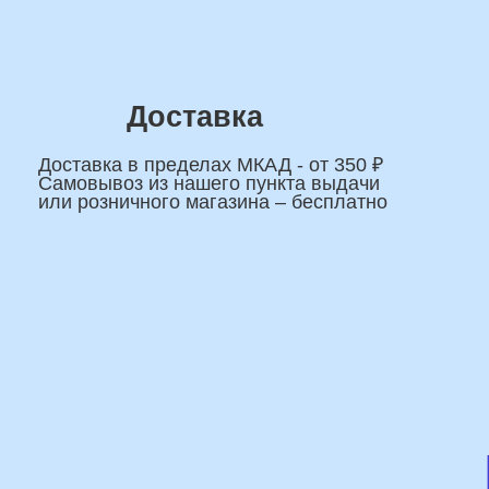
На
сделаем индивидуаль
композиции именно дл
Подберем лучшие
варианты композиций и