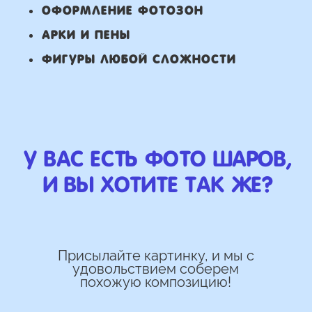
Работаем напрямую, без
посредника
Доставка по городу в день заказа
Используем импортные шары
(Не Китай)
Предоставляем гарантию полета
72 часа