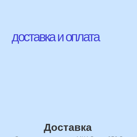
Наши Контакты
сделаем индивидуальную
композиции именно для вас
Подберем лучшие
варианты композиций и
сделаем всё по вашим
желаниям
Имя