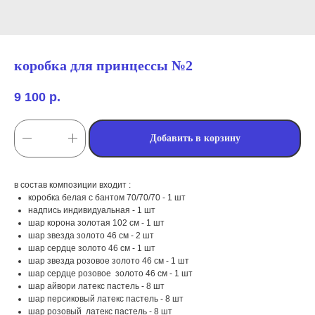
коробка для принцессы №2
9 100
р.
Добавить в корзину
в состав композиции входит :
коробка белая с бантом 70/70/70 - 1 шт
надпись индивидуальная - 1 шт
шар корона золотая 102 см - 1 шт
шар звезда золото 46 см - 2 шт
шар сердце золото 46 см - 1 шт
шар звезда розовое золото 46 см - 1 шт
мы занимаемся
шар сердце розовое золото 46 см - 1 шт
шар айвори латекс пастель - 8 шт
оформлением:
шар персиковый латекс пастель - 8 шт
шар розовый латекс пастель - 8 шт