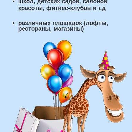
что мы умеем делать из
воздушных шаров:
составление различных фонтанов
оформление фотозон
арки и пены
фигуры любой сложности
у вас есть фото шаров, и
вы хотите так же?
Присылайте картинку, и мы с
удовольствием соберем
похожую композицию!