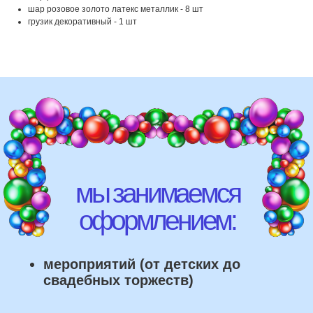
шар розовое золото латекс металлик - 8 шт
мероприятий (от детских до
свадебных торжеств)
грузик декоративный - 1 шт
школ, детских садов, салонов
красоты, фитнес-клубов и т.д
различных площадок (лофты,
рестораны, магазины)