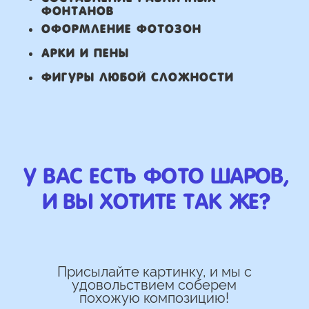
ПРЕИМУЩЕСТВА
Работаем напрямую, без
посредника
Доставка по городу в день заказа
Используем импортные шары
(Не Китай)
Предоставляем гарантию полета