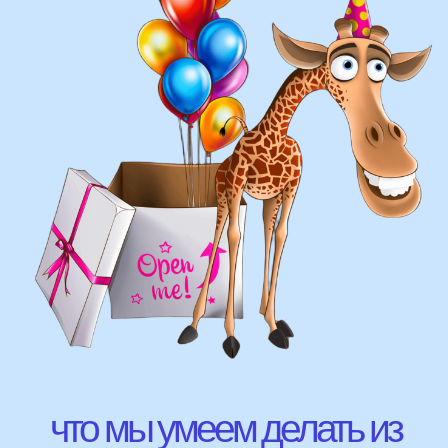
оформление фотозон
арки и пены
фигуры любой сложности
у вас есть фото шаров, и
вы хотите так же?
Присылайте картинку, и мы с
удовольствием соберем
похожую композицию!
ВЫСЛАТЬ ФОТО