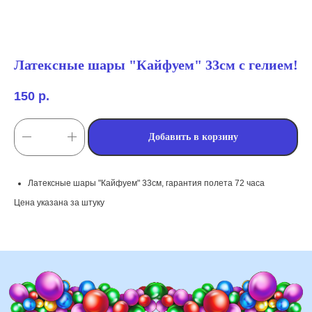
Латексные шары "Кайфуем" 33см с гелием!
150
р.
Добавить в корзину
мы занимаемся
Латексные шары "Кайфуем" 33см, гарантия полета 72 часа
оформлением:
Цена указана за штуку
мероприятий (от детских до
свадебных торжеств)
школ, детских садов, салонов
красоты, фитнес-клубов и т.д
различных площадок (лофты,
рестораны, магазины)