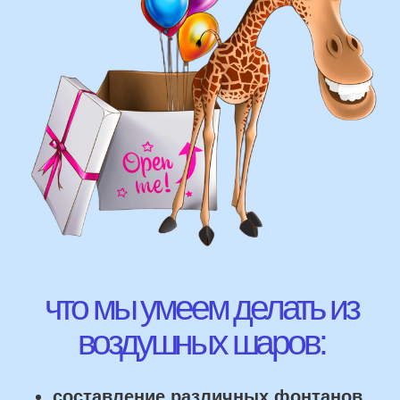
фигуры любой сложности
у вас есть фото шаров, и
вы хотите так же?
Присылайте картинку, и мы с
удовольствием соберем
похожую композицию!
ВЫСЛАТЬ ФОТО
НАШИ ГЛАВНЫЕ
ПРЕИМУЩЕСТВА