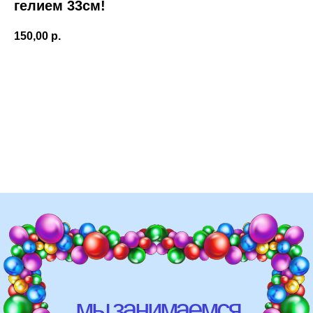
гелием 33см!
150,00
р.
Добавить в корзину
Латексные шары с днём рождения солнышко 33см, матовые, если вы
мы занимаемся
хотите добавить ярких красок и эмоций на праздник одного человека,
то это ваш выбор ;), гарантия полёта 72 часа
оформлением:
мероприятий (от детских до
свадебных торжеств)
школ, детских садов, салонов
красоты, фитнес-клубов и т.д
различных площадок (лофты,
рестораны, магазины)