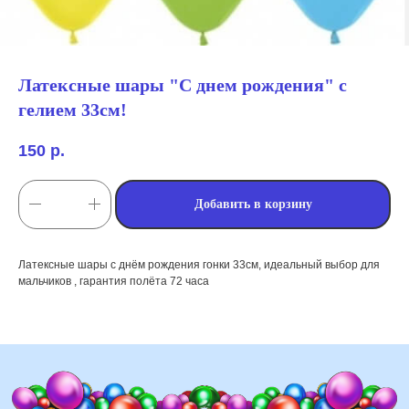
Латексные шары "С днем рождения" с
гелием 33см!
150
р.
Добавить в корзину
мы занимаемся
оформлением:
Латексные шары с днём рождения гонки 33см, идеальный выбор для
мальчиков , гарантия полёта 72 часа
мероприятий (от детских до
свадебных торжеств)
школ, детских садов, салонов
красоты, фитнес-клубов и т.д
различных площадок (лофты,