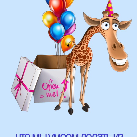
составление различных фонтанов
оформление фотозон
арки и пены
фигуры любой сложности
у вас есть фото шаров, и
вы хотите так же?
Присылайте картинку, и мы с
удовольствием соберем
похожую композицию!
ВЫСЛАТЬ ФОТО