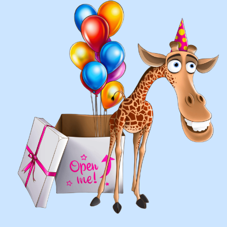
составление различных фонтанов
оформление фотозон
арки и пены
фигуры любой сложности
у вас есть фото шаров, и
вы хотите так же?
Присылайте картинку, и мы с
удовольствием соберем
похожую композицию!
ВЫСЛАТЬ ФОТО