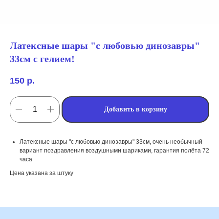
Латексные шары "с любовью динозавры"
33см с гелием!
150
р.
Добавить в корзину
мы занимаемся
Латексные шары "с любовью динозавры" 33см, очень необычный
вариант поздравления воздушными шариками, гарантия полёта 72
оформлением:
часа
Цена указана за штуку
мероприятий (от детских до
свадебных торжеств)
школ, детских садов, салонов
красоты, фитнес-клубов и т.д