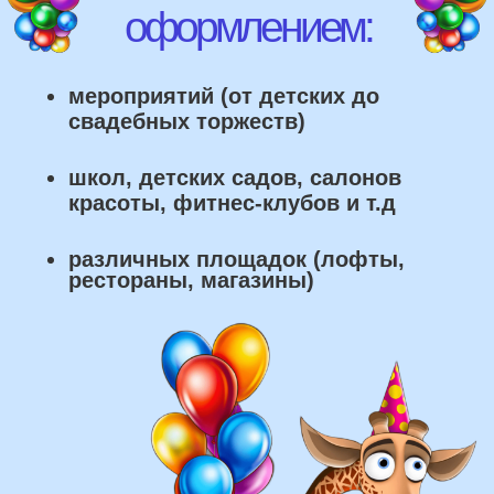
что мы умеем делать из
воздушных шаров:
составление различных фонтанов
оформление фотозон
арки и пены
фигуры любой сложности
у вас есть фото шаров, и
вы хотите так же?
Присылайте картинку, и мы с
удовольствием соберем
похожую композицию!