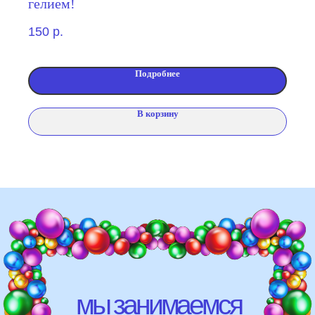
гелием!
свадебных торжеств)
150
р.
школ, детских садов, салонов
красоты, фитнес-клубов и т.д
различных площадок (лофты,
Подробнее
рестораны, магазины)
В корзину