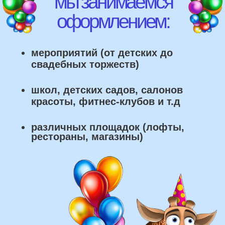
что мы умеем делать из
воздушных шаров:
составление различных фонтанов
оформление фотозон
арки и пены
фигуры любой сложности
у вас есть фото шаров, и
вы хотите так же?
Присылайте картинку, и мы с
удовольствием соберем
похожую композицию!