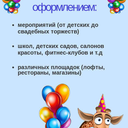
что мы умеем делать из
воздушных шаров:
составление различных фонтанов
оформление фотозон
арки и пены
фигуры любой сложности
у вас есть фото шаров, и
вы хотите так же?
Присылайте картинку, и мы с
удовольствием соберем
похожую композицию!