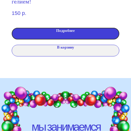
гелием!
свадебных торжеств)
150
р.
школ, детских садов, салонов
красоты, фитнес-клубов и т.д
различных площадок (лофты,
Подробнее
рестораны, магазины)
В корзину