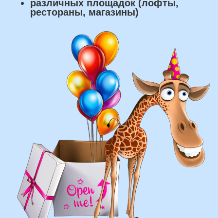
что мы умеем делать из
воздушных шаров:
составление различных фонтанов
оформление фотозон
арки и пены
фигуры любой сложности
у вас есть фото шаров, и
вы хотите так же?
Присылайте картинку, и мы с
удовольствием соберем
похожую композицию!