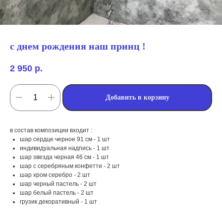
с днем рождения наш принц !
2 950
р.
Добавить в корзину
в состав композиции входит :
шар сердце черное 91 см - 1 шт
индивидуальная надпись - 1 шт
шар звезда черная 46 см - 1 шт
мы занимаемся
шар с серебряным конфетти - 2 шт
шар хром серебро - 2 шт
оформлением:
шар черный пастель - 2 шт
шар белый пастель - 2 шт
грузик декоративный - 1 шт
мероприятий (от детских до
свадебных торжеств)