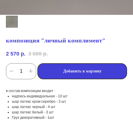
композиция "личный комплимент"
2 570
р.
3 000
р.
Добавить в корзину
в состав композиции входит :
мы занимаемся
надпись индивидуальная - 10 шт
шар латекс хром серебро - 3 шт
оформлением:
шар латекс черный - 4 шт
шар латекс белый - 3 шт
Груз декоративный - 1шт
мероприятий (от детских до
свадебных торжеств)