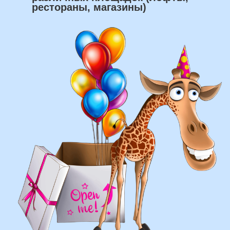
что мы умеем делать из
воздушных шаров:
составление различных фонтанов
оформление фотозон
арки и пены
фигуры любой сложности
у вас есть фото шаров, и
вы хотите так же?
Присылайте картинку, и мы с
удовольствием соберем
похожую композицию!