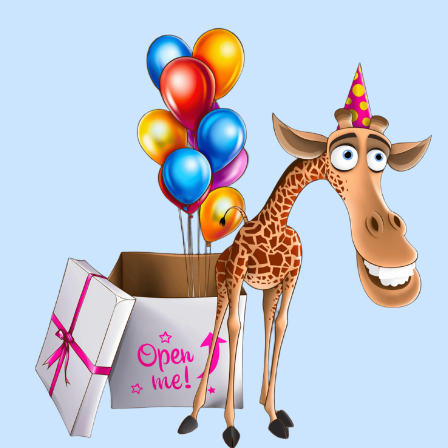
воздушных шаров:
составление различных фонтанов
оформление фотозон
арки и пены
фигуры любой сложности
у вас есть фото шаров, и
вы хотите так же?
Присылайте картинку, и мы с
удовольствием соберем
похожую композицию!
ВЫСЛАТЬ ФОТО