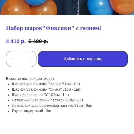
Набор шаров"Фиксики" с гелием!
4 410
р.
5 420
р.
Добавить в корзину
В состав композиции входит:
Шар фигура фиксики "Нолик" 51см - 1шт
Шар фигура фиксики "Симка" 51см - 1шт
мы занимаемся
Шар цифра синяя "3" 101см - 1шт
оформлением:
Латексный шар синий пастель 33см - 9шт
Латексный шар оранжевый пастель 33см - 9шт
Груз стандартный - 3шт
мероприятий (от детских до
свадебных торжеств)
школ, детских садов, салонов