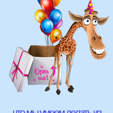
составление различных фонтанов
оформление фотозон
арки и пены
фигуры любой сложности
у вас есть фото шаров, и
вы хотите так же?
Присылайте картинку, и мы с
удовольствием соберем
похожую композицию!
ВЫСЛАТЬ ФОТО