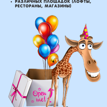
что мы умеем делать из
воздушных шаров:
составление различных
фонтанов
оформление фотозон
арки и пены
фигуры любой сложности
у вас есть фото шаров,
и вы хотите так же?
Присылайте картинку, и мы с
удовольствием соберем
похожую композицию!