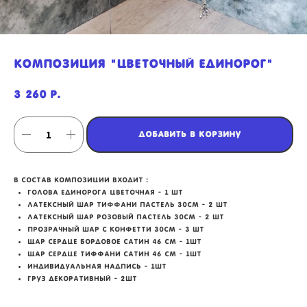
композиция "цветочный единорог"
3 260
р.
Добавить в корзину
в состав композиции входит :
голова единорога цветочная - 1 шт
Латексный шар тиффани пастель 30см - 2 шт
Латексный шар розовый пастель 30см - 2 шт
мы занимаемся
Прозрачный шар с конфетти 30см - 3 шт
Щар сердце бордовое сатин 46 см - 1шт
оформлением:
Щар сердце тиффани сатин 46 см - 1шт
Индивидуальная надпись - 1шт
Груз декоративный - 2шт
мероприятий (от детских до
свадебных торжеств)