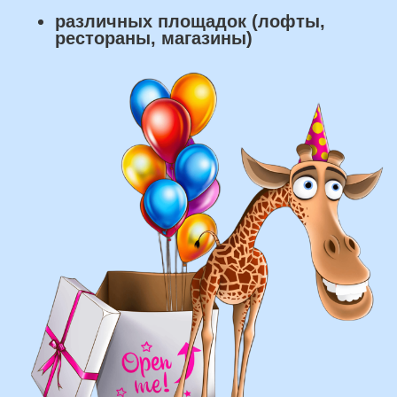
что мы умеем делать из
воздушных шаров:
составление различных фонтанов
оформление фотозон
арки и пены
фигуры любой сложности
у вас есть фото шаров, и
вы хотите так же?
Присылайте картинку, и мы с
удовольствием соберем
похожую композицию!