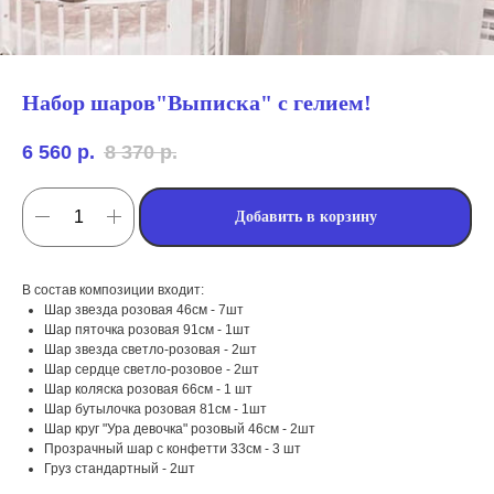
Набор шаров"Выписка" с гелием!
6 560
р.
8 370
р.
Добавить в корзину
В состав композиции входит:
Шар звезда розовая 46см - 7шт
Шар пяточка розовая 91см - 1шт
Шар звезда светло-розовая - 2шт
Шар сердце светло-розовое - 2шт
мы занимаемся
Шар коляска розовая 66см - 1 шт
оформлением:
Шар бутылочка розовая 81см - 1шт
Шар круг "Ура девочка" розовый 46см - 2шт
Прозрачный шар с конфетти 33см - 3 шт
мероприятий (от детских до
Груз стандартный - 2шт
свадебных торжеств)