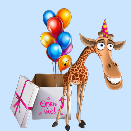
воздушных шаров:
составление различных
фонтанов
оформление фотозон
арки и пены
фигуры любой сложности
у вас есть фото шаров,
и вы хотите так же?
Присылайте картинку, и мы с
удовольствием соберем
похожую композицию!
ВЫСЛАТЬ ФОТО