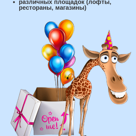
что мы умеем делать из
воздушных шаров:
составление различных фонтанов
оформление фотозон
арки и пены
фигуры любой сложности
у вас есть фото шаров, и
вы хотите так же?
Присылайте картинку, и мы с
удовольствием соберем
похожую композицию!