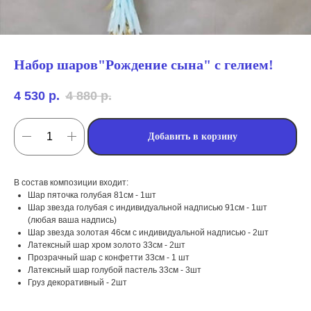
Набор шаров"Рождение сына" с гелием!
4 530
р.
4 880
р.
Добавить в корзину
В состав композиции входит:
Шар пяточка голубая 81см - 1шт
Шар звезда голубая с индивидуальной надписью 91см - 1шт
(любая ваша надпись)
мы занимаемся
Шар звезда золотая 46см с индивидуальной надписью - 2шт
Латексный шар хром золото 33см - 2шт
оформлением:
Прозрачный шар с конфетти 33см - 1 шт
Латексный шар голубой пастель 33см - 3шт
Груз декоративный - 2шт
мероприятий (от детских до
свадебных торжеств)