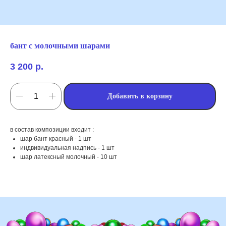
бант с молочными шарами
3 200
р.
Добавить в корзину
в состав композиции входит :
мы занимаемся
шар бант красный - 1 шт
оформлением:
индвивидуальная надпись - 1 шт
шар латексный молочный - 10 шт
мероприятий (от детских до
свадебных торжеств)
школ, детских садов, салонов
красоты, фитнес-клубов и т.д
различных площадок (лофты,