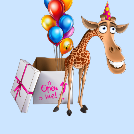
составление различных фонтанов
оформление фотозон
арки и пены
фигуры любой сложности
у вас есть фото шаров, и
вы хотите так же?
Присылайте картинку, и мы с
удовольствием соберем
похожую композицию!
ВЫСЛАТЬ ФОТО