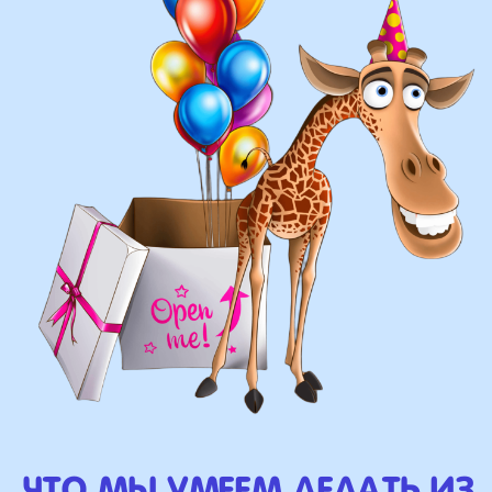
фонтанов
оформление фотозон
арки и пены
фигуры любой сложности
у вас есть фото шаров,
и вы хотите так же?
Присылайте картинку, и мы с
удовольствием соберем
похожую композицию!
ВЫСЛАТЬ ФОТО