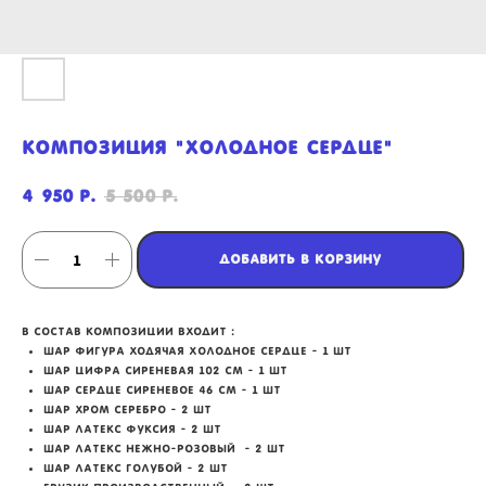
композиция "Холодное сердце"
4 950
5 500
р.
р.
Добавить в корзину
в состав композиции входит :
шар фигура ходячая Холодное сердце - 1 шт
шар цифра сиреневая 102 см - 1 шт
шар сердце сиреневое 46 см - 1 шт
мы занимаемся
шар хром серебро - 2 шт
оформлением:
шар латекс фуксия - 2 шт
шар латекс нежно-розовый - 2 шт
шар латекс голубой - 2 шт
мероприятий (от детских до