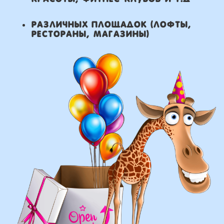
что мы умеем делать из
воздушных шаров:
составление различных
фонтанов
оформление фотозон
арки и пены
фигуры любой сложности
у вас есть фото шаров,
и вы хотите так же?
Присылайте картинку, и мы с
удовольствием соберем
похожую композицию!