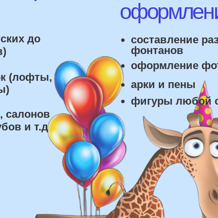
лонов
 т.д