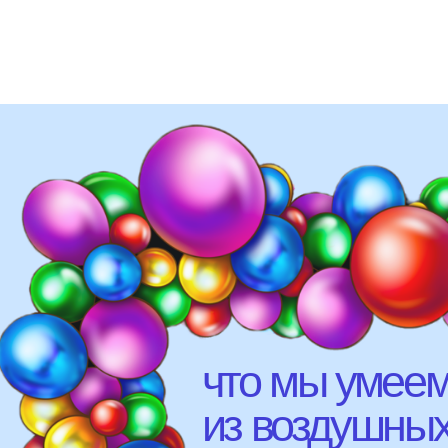
что мы умеем д
из воздушных ш
мероприятий (от детских
свадебных торжеств)
различных площадок (л
рестораны, магазины)