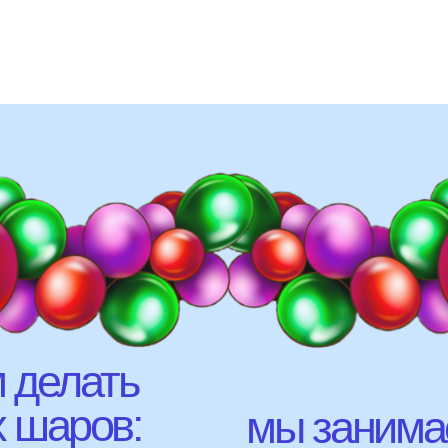
елать
аров:
мы занимаемся
оформлением:
 до
составление различных
фонтанов
оформление фотозон
офты,
арки и пены
фигуры любой сложност