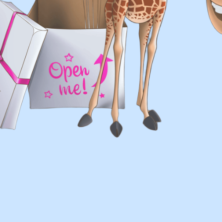
шаров, и вы хотите так же?
с удовольствием
ВЫСЛ
ю!