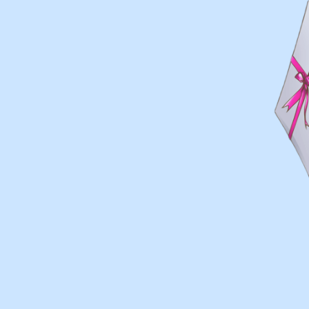
у вас есть фото 
Присылайте картинку, и мы 
соберем похожую композици