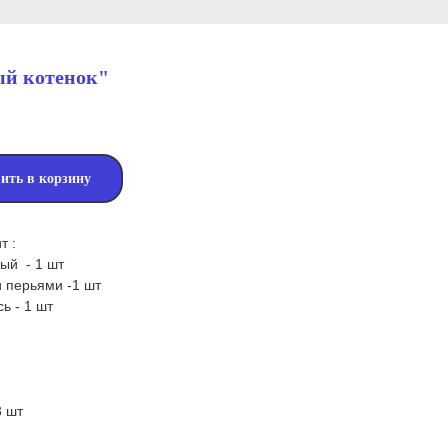
й котенок"
ить в корзину
т :
вый - 1 шт
 перьями -1 шт
ь - 1 шт
3 шт