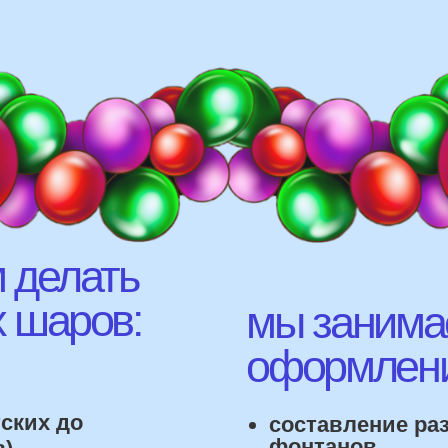
елать
аров:
мы занимаемся
оформлением:
 до
составление различных
фонтанов
оформление фотозон
офты,
арки и пены
фигуры любой сложност
лонов
 т.д