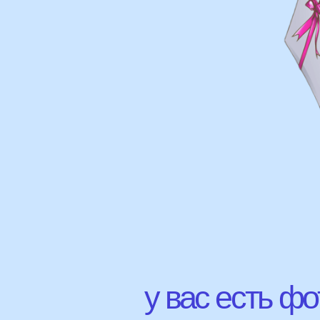
у вас есть фото 
Присылайте картинку, и мы 
соберем похожую композици
НАШИ Г