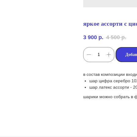
яркое ассорти с ц
3 900
р.
4 500
р.
Добав
в состав композиции входи
шар цифра серебро 102
шар латекс ассорти - 2
шарики можно собрать в ф