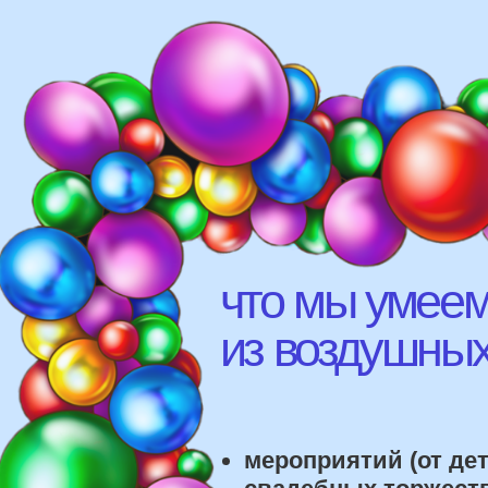
что мы умеем д
из воздушных ш
мероприятий (от детских
свадебных торжеств)
различных площадок (л
рестораны, магазины)
школ, детских садов, са
красоты, фитнес-клубов и