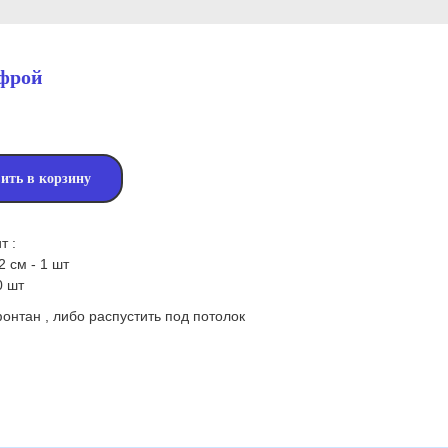
ифрой
ить в корзину
т :
 см - 1 шт
0 шт
онтан , либо распустить под потолок