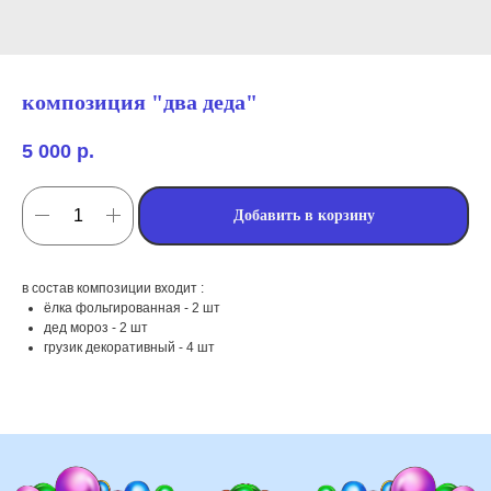
композиция "два деда"
5 000
р.
Добавить в корзину
в состав композиции входит :
мы занимаемся
ёлка фольгированная - 2 шт
оформлением:
дед мороз - 2 шт
грузик декоративный - 4 шт
мероприятий (от детских до
свадебных торжеств)
школ, детских садов, салонов
красоты, фитнес-клубов и т.д