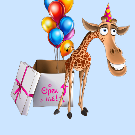
составление различных фонтанов
оформление фотозон
арки и пены
фигуры любой сложности
у вас есть фото шаров, и
вы хотите так же?
Присылайте картинку, и мы с
удовольствием соберем
похожую композицию!
ВЫСЛАТЬ ФОТО