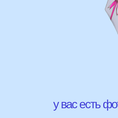
у вас есть фото 
Присылайте картинку, и мы 
соберем похожую композици
НАШИ Г