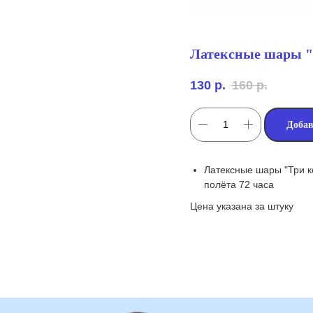
Латексные шары "Т
130
р.
160
р.
Добав
Латексные шары "Три к
полёта 72 часа
Цена указана за штуку