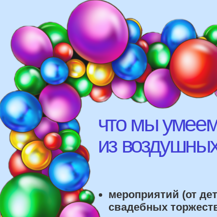
что мы умеем д
из воздушных ш
мероприятий (от детских
свадебных торжеств)
различных площадок (л
рестораны, магазины)
школ, детских садов, са
красоты, фитнес-клубов и