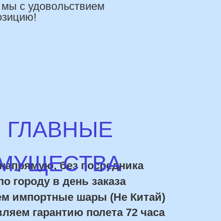
УЩЕСТВА
ямую, без посредника
роду в день заказа
портные шары (Не Китай)
 гарантию полета 72 часа
ки постоянным покупателям
10% ниже рынка