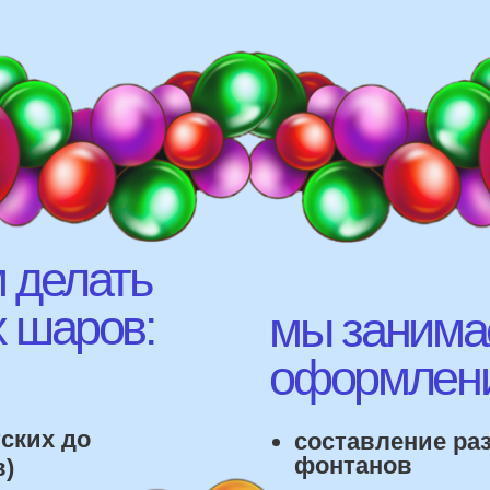
елать
аров:
мы занимаемся
оформлением:
 до
составление различных
фонтанов
оформление фотозон
офты,
арки и пены
фигуры любой сложност
лонов
 т.д