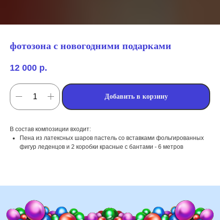
фотозона с новогодними подарками
12 000
р.
Добавить в корзину
мы занимаемся
В состав композиции входит:
оформлением:
Пена из латексных шаров пастель со вставками фольгированных
фигур леденцов и 2 коробки красные с бантами - 6 метров
мероприятий (от детских до
свадебных торжеств)
школ, детских садов, салонов
красоты, фитнес-клубов и т.д
различных площадок (лофты,