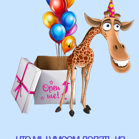
составление различных фонтанов
оформление фотозон
арки и пены
фигуры любой сложности
у вас есть фото шаров, и
вы хотите так же?
Присылайте картинку, и мы с
удовольствием соберем
похожую композицию!
ВЫСЛАТЬ ФОТО