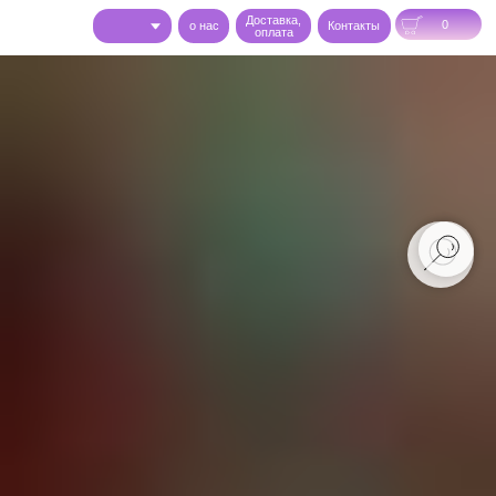
Доставка,
0
o нас
Контакты
оплата